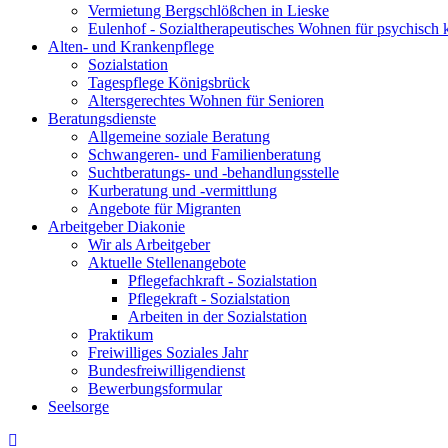
Vermietung Bergschlößchen in Lieske
Eulenhof - Sozialtherapeutisches Wohnen für psychisch
Alten- und Krankenpflege
Sozialstation
Tagespflege Königsbrück
Altersgerechtes Wohnen für Senioren
Beratungsdienste
Allgemeine soziale Beratung
Schwangeren- und Familienberatung
Suchtberatungs- und -behandlungsstelle
Kurberatung und -vermittlung
Angebote für Migranten
Arbeitgeber Diakonie
Wir als Arbeitgeber
Aktuelle Stellenangebote
Pflegefachkraft - Sozialstation
Pflegekraft - Sozialstation
Arbeiten in der Sozialstation
Praktikum
Freiwilliges Soziales Jahr
Bundesfreiwilligendienst
Bewerbungsformular
Seelsorge