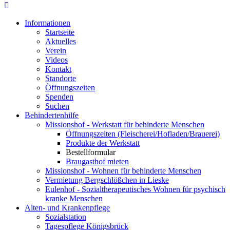
Informationen
Startseite
Aktuelles
Verein
Videos
Kontakt
Standorte
Öffnungszeiten
Spenden
Suchen
Behindertenhilfe
Missionshof - Werkstatt für behinderte Menschen
Öffnungszeiten (Fleischerei/Hofladen/Brauerei)
Produkte der Werkstatt
Bestellformular
Braugasthof mieten
Missionshof - Wohnen für behinderte Menschen
Vermietung Bergschlößchen in Lieske
Eulenhof - Sozialtherapeutisches Wohnen für psychisch
kranke Menschen
Alten- und Krankenpflege
Sozialstation
Tagespflege Königsbrück