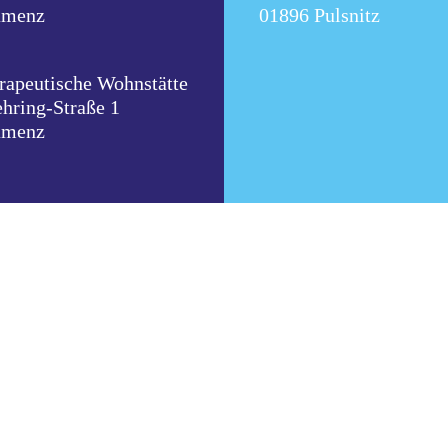
amenz
01896 Pulsnitz
rapeutische Wohnstätte
hring-Straße 1
amenz