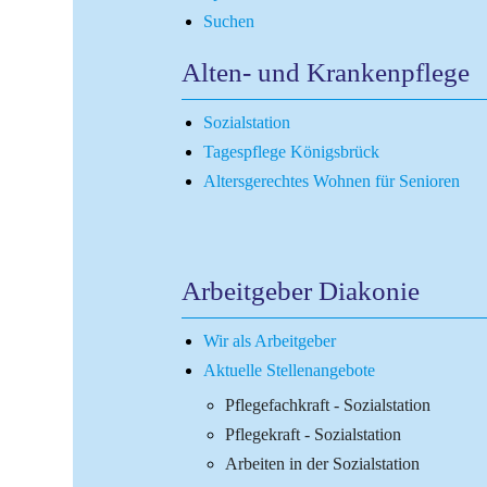
Die Beratung ist kostenfrei und unabhängig von Religi
Suchen
Alten- und Krankenpflege
Sozialstation
Tagespflege Königsbrück
KONTAKTDATEN
Altersgerechtes Wohnen für Senioren
Hauptstelle Kamenz
Diakonisches Werk Kamenz e.V.
Schwangeren- und Familienberatung
Fichtestraße 8
Arbeitgeber Diakonie
01917 Kamenz
Wir als Arbeitgeber
Telefon: 03578 3854-40
Aktuelle Stellenangebote
Telefax: 03578 3854-41
Pflegefachkraft - Sozialstation
Pflegekraft - Sozialstation
E-Mail:
sfb@diakonie-kamenz.de
Arbeiten in der Sozialstation