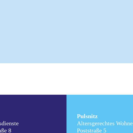
Pulsnitz
sdienste
Altersgerechtes Wohne
aße 8
Poststraße 5