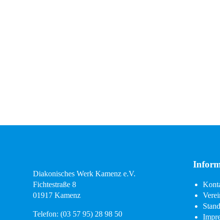
Inform
Diakonisches Werk Kamenz e.V.
Navigati
Kont
Fichtestraße 8
überspri
Verei
01917 Kamenz
Stand
Telefon:
(03 57 95) 28 98 50
Impr