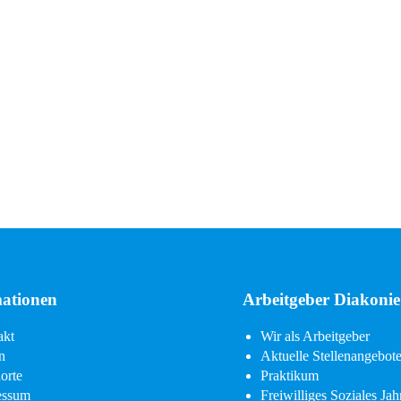
ationen
Arbeitgeber Diakonie
on
Navigation
akt
Wir als Arbeitgeber
ngen
überspringen
n
Aktuelle Stellenangebot
orte
Praktikum
essum
Freiwilliges Soziales Jah