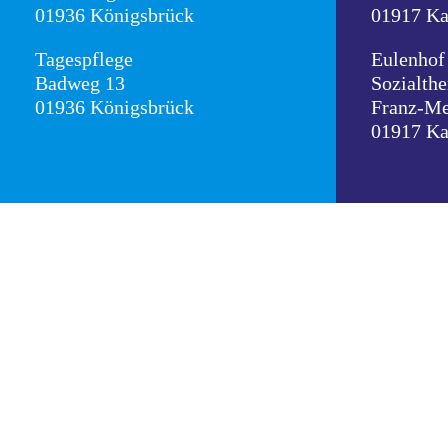
01936 Königsbrück
01917 K
Tagespflege
Eulenhof
Badweg 13
Sozialthe
01936 Königsbrück
Franz-Me
01917 K