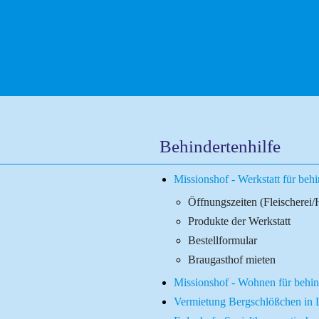
Informationen
Behindertenhilf
Alten- und Kran
Behindertenhilfe
Beratungsdienst
D -VERMITTLUNG
Missionshof - Werkstatt für be
Arbeitgeber Dia
Öffnungszeiten (Fleischerei/
Produkte der Werkstatt
Seelsorge
Bestellformular
kes
Braugasthof mieten
Missionshof - Wohnen für behi
Vermietung Bergschlößchen in 