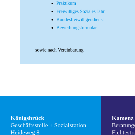
Praktikum
Sprechzeiten Kamenz
Freiwilliges Soziales Jahr
Montag: 14.00 Uhr - 18.00 Uhr
Dienstag: 09.00 Uhr - 12.00 Uhr | 14.00 Uhr -
Bundesfreiwilligendienst
16.00 Uhr
Bewerbungsformular
Donnerstag: 09.00 Uhr - 12.00 Uhr
Freitag: 09.00 Uhr - 12.00 Uhr
sowie nach Vereinbarung
Königsbrück
Kamenz
Geschäftsstelle + Sozialstation
Beratung
Heideweg 8
Fichtestr