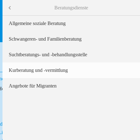
Menü
Beratungsdienste
Allgemeine soziale Beratung
e
Schwangeren- und Familienberatung
kenpflege
Suchtberatungs- und -behandlungsstelle
e
Kurberatung und -vermittlung
hinderte Menschen
konie
Angebote für Migranten
Hofladen/Brauerei)
nderte Menschen
Lieske