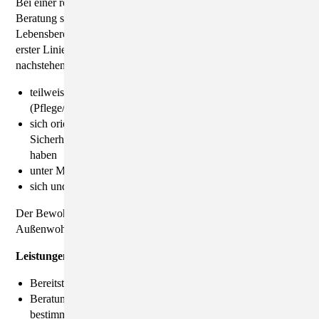
Bei einer regelmäßigen pädagogischen Betreuung und
Beratung sollten die Bewohner-/innen in der Lage sein, ihren
Lebensbereich mit Unterstützung zu gestalten. Darunter ist in
erster Linie zu verstehen, dass die Hilfesuchenden zu
nachstehend aufgeführten Aspekten in der Lage sind:
teilweise Tätigkeiten selbständig ausführen
(Pflege/Selbstpflege), teilweise selbständig zu leben
sich orientieren können und neben Verkehrssicherheit auch
Sicherheit im Umgang mit öffentlichen Verkehrsmitteln zu
haben
unter Mithilfe eine geregelte Tagesstruktur einzuhalten
sich und die eigenen Bedürfnisse mitzuteilen
Der Bewohner lebt auf eigenen Wunsch in einer
Außenwohngruppe.
Leistungen der Außenwohngruppe:
Bereitstellung eines eigenen Zimmers
Beratung, Anleitung und Unterstützung zur selbst
bestimmten Lebensführung bei den alltäglichen