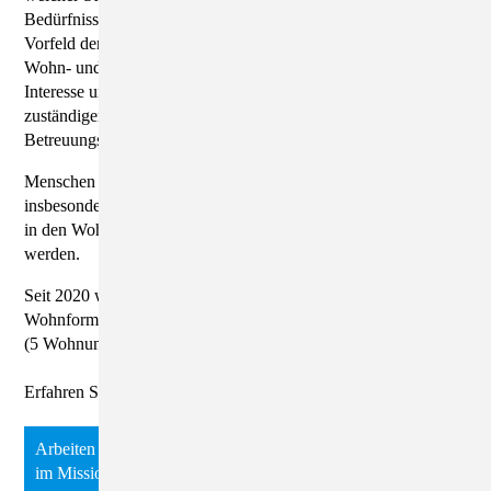
Bedürfnissen angemessen untergebracht werden könnte. Im
Vorfeld der Aufnahme wird ein einwöchiges Praktikum im
Wohn- und Arbeitsbereich des Missionshofes angeboten. Bei
Interesse und Eignung, sowie nach Kostenzusage durch den
zuständigen Kostenträger wird ein Wohn- und
Betreuungsvertrag abgeschlossen.
Menschen mit einer chronischen psychischen Behinderung,
insbesondere Menschen mit akuter Suchtproblematik, können
in den Wohnformen des Missionshofes nicht aufgenommen
werden.
Seit 2020 wird auch die Betreuung für weitere besondere
Wohnformen (ehemals ambulant betreutes Wohnen) angeboten.
(5 Wohnungen auf dem Gelände des Missionshofes)
Erfahren Sie hier mehr über das
Arbeiten in der Werkstatt für geistig behinderte Menschen
im Missionshof Lieske