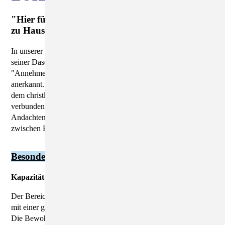
"Hier fühle ich mich angenommen, hier bin ich
zu Hause"
In unserer Einrichtung interessiert der Mensch in der Vielfalt
seiner Daseinsform. Wichtig ist uns das menschliche
"Annehmen" des behinderten Menschen. Sein Anderssein wird
anerkannt. In unseren allgemeinen Zielsetzungen fühlen wir uns
dem christlichen Glauben und den Grundsätzen der Diakonie
verbunden. Dies spiegelt sich im Alltag in Form von
Andachten, Gottesdiensten und dem täglichen Miteinander
zwischen Bewohnern und Mitarbeitern wieder.
Besondere Wohnform
Kapazität
Der Bereich Wohnen bietet insgesamt 69 Plätze für Menschen
mit einer geistigen Behinderung in der besonderen Wohnform.
Die Bewohner des Missionshofes leben in Einzelzimmern