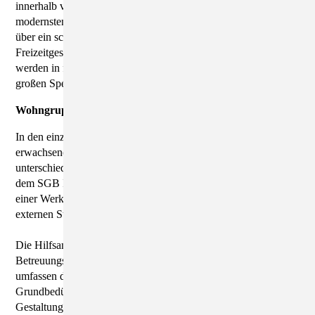
innerhalb von Wohngruppen. Alle Zimmer sind nach
modernsten Standard ausgestattet. Jede Wohngruppe verfügt
über ein schön gestaltetes Wohnzimmer für die gemeinsame
Freizeitgestaltung. Die Mahlzeiten (Frühstück und Abendbrot)
werden in familiärer Atmosphäre in den Wohngruppen bzw. im
großen Speiseraum (Mittagessen) eingenommen.
Wohngruppen
In den einzelnen Wohngruppen werden Leistungen für
erwachsene Menschen mit einer geistigen Behinderung mit
unterschiedlichen Hilfebedarfen im Sinne von Leistungen nach
dem SGB IX (Leistungen zur sozialen Teilhabe) erbracht, die in
einer Werkstatt für behinderte Menschen oder einer anderen
externen Struktur eingebunden sind.
Die Hilfsangebote beziehen sich auf das Wohn- und
Betreuungsangebot in einer besonderen Wohnform und
umfassen die Bereiche Hilfe zur Sicherstellung elementarer
Grundbedürfnisse sowie einer intensiven Begleitung bei der
Gestaltung sozialer Beziehungen und der Teilhabe am