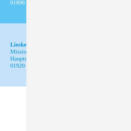
01896 Pulsnitz
Lieske
Missionshof Lieske
Hauptstraße 30
01920 Oßling OT Lieske