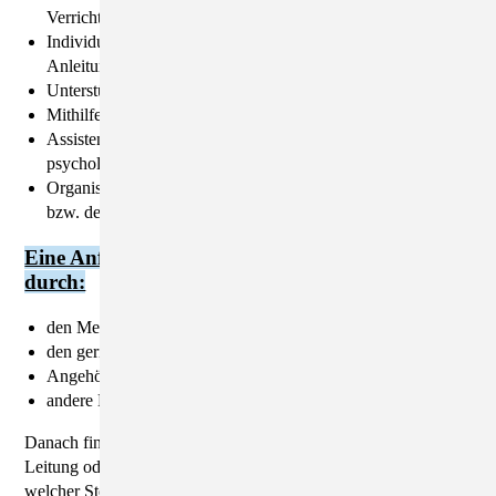
Verrichtungen im Früh – und Spätdienst
Individuelle pädagogische und soziale Betreuung und
Anleitung
Unterstützung bei der Freizeitgestaltung
Mithilfe beim Aufbau sozialer Beziehungen
Assistenz bei medizinischer, therapeutischer und
psychologischer Betreuung
Organisation und Durchführung von Freizeitmaßnahmen
bzw. deren Vermittlung
Eine Anfrage wegen Aufnahme kann erfolgen
durch:
den Menschen mit Behinderung selbst
den gerichtlich bestellten Betreuer
Angehörige des Menschen mit Behinderung
andere Einrichtungen und Behörden
Danach findet ein Erstgespräch und ein Rundgang mit der
Leitung oder dem sozialen Dienst statt und es wird geprüft, an
welcher Stelle die aufzunehmende Person richtig und ihren