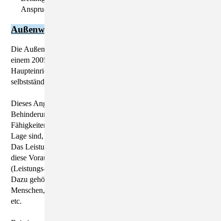
Anspruch zu nehmen, gemäß den individuellen Fähigkeiten
Außenwohngruppe
Die Außenwohngruppe des Missionshofes befindet sich in
einem 2005 sanierten Dreiseitenhof - etwa 300 m von der
Haupteinrichtung entfernt - und bietet Platz für 14
selbstständigere Bewohner-/innen.
Dieses Angebot ist für Menschen ab dem 18. Lebensjahr, deren
Behinderung vorrangig in der Einschränkung ihrer geistigen
Fähigkeiten besteht und die noch nicht oder nicht mehr in der
Lage sind, eigenverantwortlich und tagesstrukturiert zu leben.
Das Leistungsangebot steht denjenigen Personen offen, die
diese Voraussetzungen erfüllen und darüber hinaus andere
(Leistungs-) Angebote zur Tagesstrukturierung wahrnehmen.
Dazu gehört eine Tätigkeit in einer Werkstatt für behinderte
Menschen, einer Beschäftigung auf dem ersten Arbeitsmarkt,
etc.