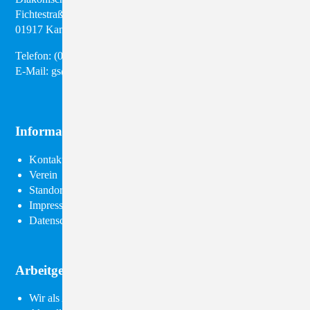
Fichtestraße 8
01917 Kamenz
Telefon:
(03 57 95) 28 98 50
E-Mail:
gs@diakonie-kamenz.de
Informationen
Navigation
Kontakt
überspringen
Verein
Standorte
Impressum
Datenschutz
Arbeitgeber Diakonie
Navigation
Wir als Arbeitgeber