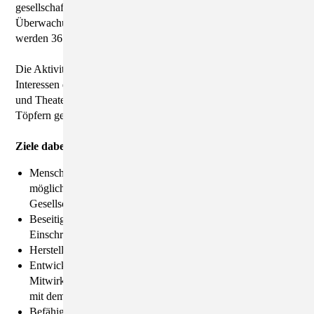
gesellschaftlichen Leben sowie der kontinuierlichen
Überwachung des Gesundheitszustandes. Die Leistungen
werden 365 Tage 24 Stunden erbracht.
Die Aktivitäten der Freizeitgestaltung richten wir nach den
Interessen der Bewohner-/innen aus: Aquajogging, Malen, Tanz
und Theater, Band, Basteln, Tischtennis, Musik, Fußball,
Töpfern gehören zu regelmäßigen Angeboten.
Ziele dabei sind:
Menschen mit einer geistigen Behinderung zu befähigen,
möglichst selbstständig und umfassend am Leben in der
Gesellschaft teilzunehmen
Beseitigung oder Milderung der vorhandenen
Einschränkungen
Herstellen und Gewährleisten normaler Lebensbezüge
Entwicklung der Fähigkeit und der Bereitschaft zu eigener
Mitwirkung, Selbstständigkeit und Selbstbestimmung in dem
mit dem Wohnen verbundenen Lebensbereich
Befähigung bzw. Förderung, andere Wohnformen in