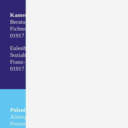
Kamenz
Beratungsdienste
Fichtestraße 8
01917 Kamenz
Eulenhof
Sozialtherapeutische Wohnstätte
Franz-Mehring-Straße 1
01917 Kamenz
Pulsnitz
Altersgerechtes Wohnen
Poststraße 5