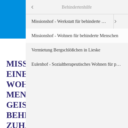
Menü
Behindertenhilfe
Informationen
Missionshof - Werkstatt für behinderte Menschen
Behindertenhilfe
Missionshof - Wohnen für behinderte Menschen
Alten- und Krankenpflege
Vermietung Bergschlößchen in Lieske
MISSIONSHOF LIESKE –
Beratungsdienste
Eulenhof - Sozialtherapeutisches Wohnen für psychisch kranke Menschen
EINE BESONDERE
Arbeitgeber Diakonie
WOHNFORM FÜR
MENSCHEN MIT EINER
Seelsorge
GEISTIGEN
BEHINDERUNG – MEIN
ZUHAUSE