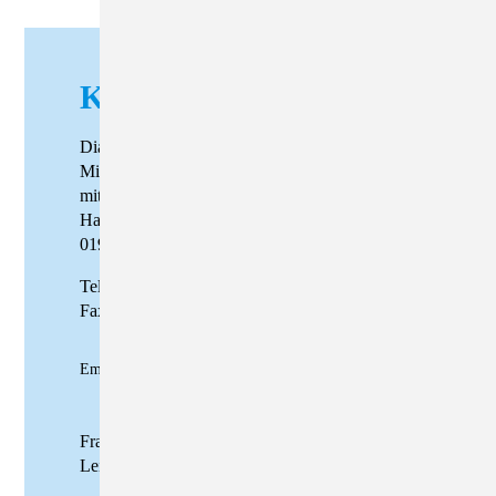
KONTAKTDATEN
Diakonisches Werk Kamenz e.V.
Missionshof Lieske – Wohnen für Menschen
mit geistiger Behinderung
Hauptstraße 30, OT Lieske
01920 Oßling
Tel: 035792 / 571 – 0
Fax: 035792 / 571 - 12
missionshof@diakonie-kamenz.de
Email:
Frau Jeannette Landgraf
Leiterin Bereich Wohnen