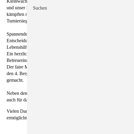
Kleinwachau, der Diakonie Herrnhut, dem Haus am Karswald
und unser Missionshof Lieske (Gastgeber und Titelverteidiger)
Suchen
kämpften mit viel Einsatz, Teamgeist und Fairness um den
Turniersieg.
Spannender hätte das Finale kaum sein können: Die
Entscheidung fiel erneut im Neunmeterschießen gegen die
Lebenshilfe Dresden.
Ein herzliches Dankeschön an alle Spielerinnen und Spieler,
Betreuerinnen und Betreuer sowie alle Helferinnen und Helfer.
Der faire Mannschaftsgeist und die großartige Stimmung haben
den 4. Bergschlösschen-Cup zu einem besonderen Erlebnis
gemacht.
Neben den Fußballspielen der Inklusionsmannschaften wurde
auch für das leibliche Wohl bestens gesorgt.
Vielen Dank an alle fleißigen Helfer, welche das Turnier erst
ermöglichten.