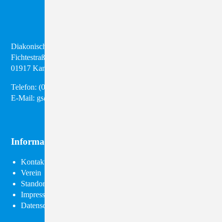
Diakonisches Werk Kamenz e.V.
Fichtestraße 8
01917 Kamenz
Telefon:
(03 57 95) 28 98 50
E-Mail:
gs@diakonie-kamenz.de
Informationen
Navigation
Kontakt
überspringen
Verein
Standorte
Impressum
Datenschutz