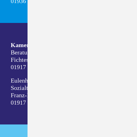
01936 Königsbrück
Kamenz
Beratungsdienste
Fichtestraße 8
01917 Kamenz
Eulenhof
Sozialtherapeutische Wohnstätte
Franz-Mehring-Straße 1
01917 Kamenz