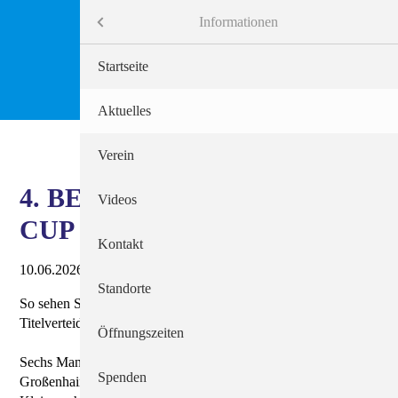
Menü
Informationen
Informationen
Startseite
Behindertenhilfe
Aktuelles
Alten- und Krankenpflege
Verein
4. BERGSCHLÖSSCHEN
Beratungsdienste
Videos
CUP
Arbeitgeber Diakonie
Kontakt
10.06.2026 11:17
Seelsorge
Standorte
So sehen Sieger aus - Herzlichen Glückwunsch an den
Titelverteidiger
Öffnungszeiten
Sechs Mannschaften, unteranderem von der Lebenshilfe
Spenden
Großenhain, der Lebenshilfe Dresden, der Unified