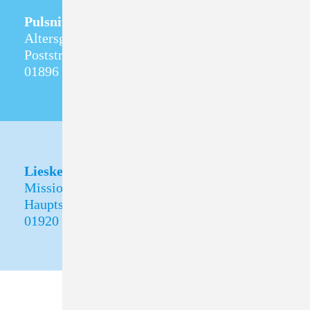
Pulsnitz
Altersgerechtes Wohnen
Poststraße 5
01896 Pulsnitz
Lieske
Missionshof Lieske
Hauptstraße 30
01920 Oßling OT Lieske