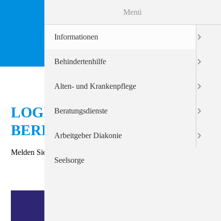
Menü
Informationen
Behindertenhilfe
Alten- und Krankenpflege
LOGIN ZUM INTERNEN
Beratungsdienste
BEREICH
Arbeitgeber Diakonie
Melden Sie sich an, um interne Informationen zu sehen.
Seelsorge