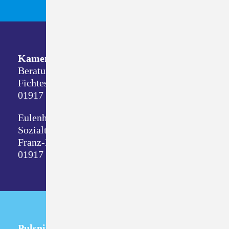
Kamenz
Beratungsdienste
Fichtestraße 8
01917 Kamenz
Eulenhof
Sozialtherapeutische Wohnstätte
Franz-Mehring-Straße 1
01917 Kamenz
Pulsnitz