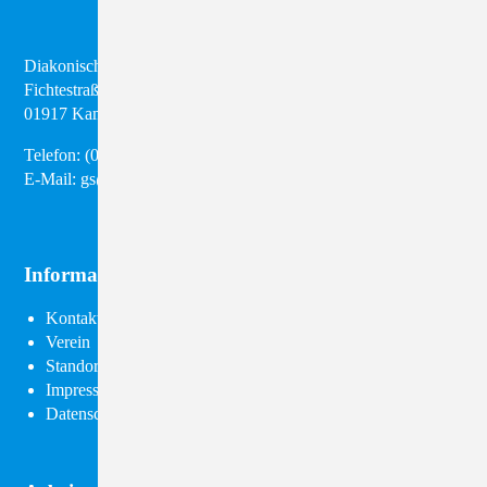
Diakonisches Werk Kamenz e.V.
Fichtestraße 8
01917 Kamenz
Telefon:
(03 57 95) 28 98 50
E-Mail:
gs@diakonie-kamenz.de
Informationen
Navigation
Kontakt
überspringen
Verein
Standorte
Impressum
Datenschutz