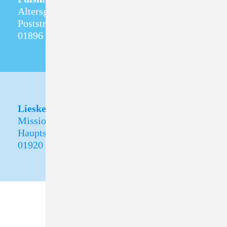
Altersgerechtes Wohnen
Poststraße 5
01896 Pulsnitz
Lieske
Missionshof Lieske
Hauptstraße 30
01920 Oßling OT Lieske