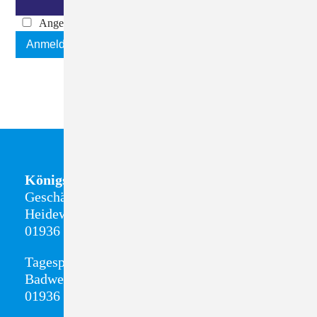
Angemeldet bleiben
Anmelden
Königsbrück
Geschäftsstelle + Sozialstation
Heideweg 8
01936 Königsbrück
Tagespflege
Badweg 13
01936 Königsbrück