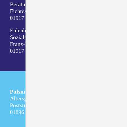
Beratungsdienste
Fichtestraße 8
01917 Kamenz
Eulenhof
Sozialtherapeutische Wohnstätte
Franz-Mehring-Straße 1
01917 Kamenz
Pulsnitz
Altersgerechtes Wohnen
Poststraße 5
01896 Pulsnitz