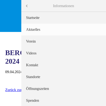
Menü
Informationen
Informationen
Startseite
Behindertenhilfe
Aktuelles
Alten- und Krankenpflege
Verein
BERGSCHLÖSSCHEN-CUP
Beratungsdienste
Videos
2024
Arbeitgeber Diakonie
Kontakt
09.04.2024 11:02
Seelsorge
Standorte
Öffnungszeiten
Zurück zur Newsübersicht
Spenden