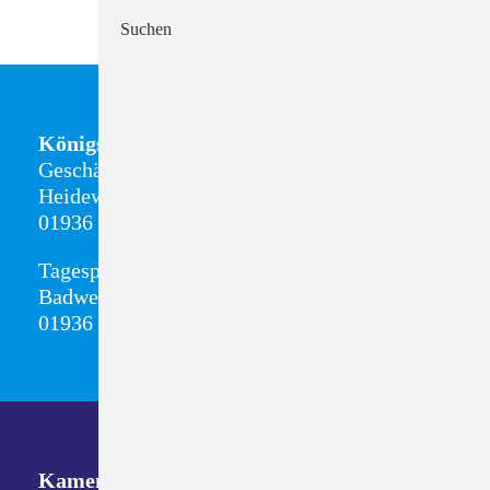
Suchen
Königsbrück
Geschäftsstelle + Sozialstation
Heideweg 8
01936 Königsbrück
Tagespflege
Badweg 13
01936 Königsbrück
Kamenz