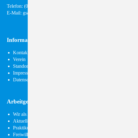
Telefon:
(03 57 95) 28 98 50
E-Mail:
gs@diakonie-kamenz.de
Informationen
Navigation
Kontakt
überspringen
Verein
Standorte
Impressum
Datenschutz
Arbeitgeber Diakonie
Navigation
Wir als Arbeitgeber
überspringen
Aktuelle Stellenangebote
Praktikum
Freiwilliges Soziales Jahr