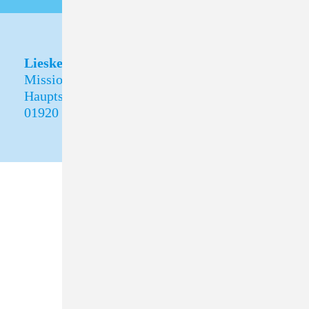
Lieske
Missionshof Lieske
Hauptstraße 30
01920 Oßling OT Lieske